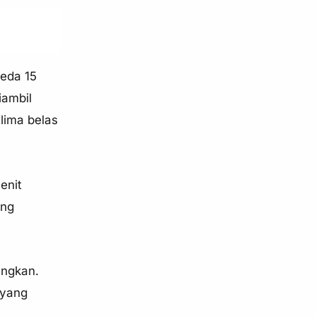
jeda 15
iambil
lima belas
enit
ang
angkan.
 yang