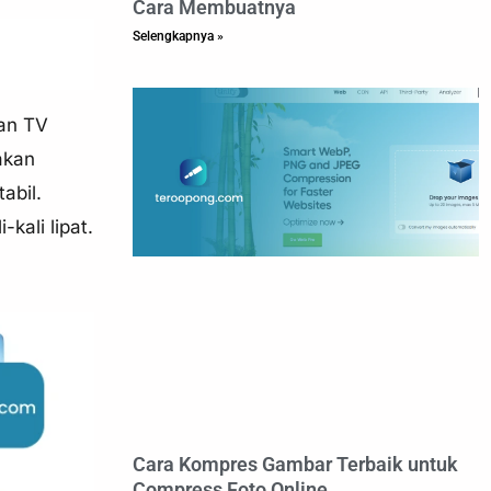
Cara Membuatnya
Selengkapnya »
lan TV
akan
abil.
kali lipat.
Cara Kompres Gambar Terbaik untuk
Compress Foto Online