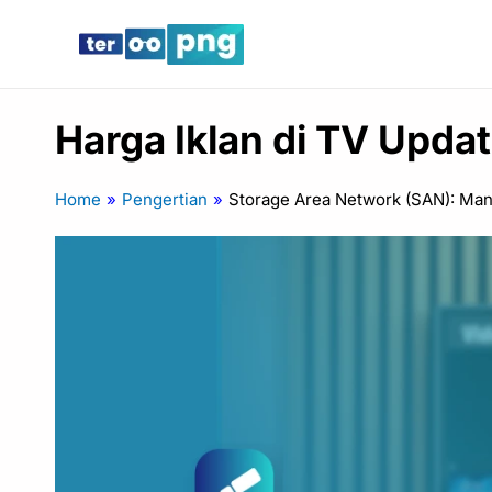
Lewati
ke
konten
Harga Iklan di TV Upda
Home
»
Pengertian
»
Storage Area Network (SAN): Ma