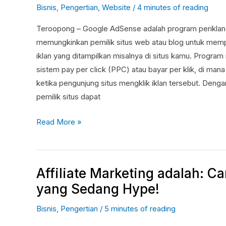
Bisnis
,
Pengertian
,
Website
/
4 minutes of reading
Pengertian
dan
Teroopong – Google AdSense adalah program periklana
Cara
memungkinkan pemilik situs web atau blog untuk memp
Kerjanya
iklan yang ditampilkan misalnya di situs kamu. Program 
sistem pay per click (PPC) atau bayar per klik, di man
ketika pengunjung situs mengklik iklan tersebut. De
pemilik situs dapat
Read More »
Affiliate Marketing adalah: Ca
Affiliate
Marketing
yang Sedang Hype!
adalah:
Bisnis
,
Pengertian
/
5 minutes of reading
Cara