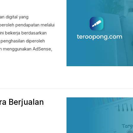
n digital yang
eroleh pendapatan melalui
ini bekerja berdasarkan
a penghasilan diperoleh
ngan menggunakan AdSense,
ra Berjualan