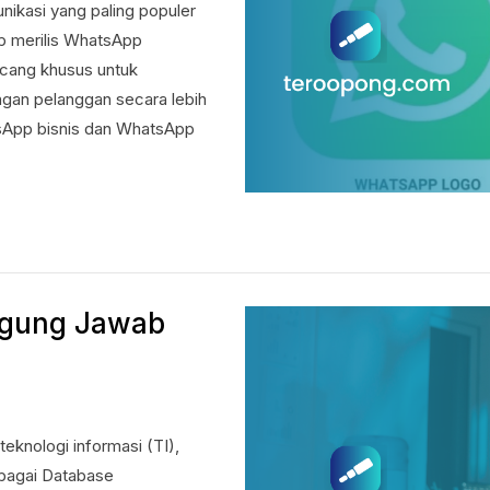
nikasi yang paling populer
p merilis WhatsApp
ancang khusus untuk
gan pelanggan secara lebih
tsApp bisnis dan WhatsApp
ggung Jawab
teknologi informasi (TI),
ebagai Database