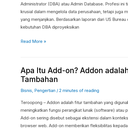
Peluang
Administrator (DBA) atau Admin Database. Profesi ini t
Karir
krusial dalam mengelola data perusahaan, tetapi juga 
yang menjanjikan. Berdasarkan laporan dari US Bureau o
kebutuhan DBA diproyeksikan
Read More »
Apa Itu Add-on? Addon adalah
Apa
Itu
Tambahan
Add-
Bisnis
,
Pengertian
/
2 minutes of reading
on?
Addon
Teroopong – Addon adalah fitur tambahan yang diguna
adalah
meningkatkan fungsi perangkat lunak (software) atau 
Fitur
Add-on sering disebut sebagai ekstensi dalam konteks
Tambahan
browser web. Add-on memberikan fleksibilitas kepad