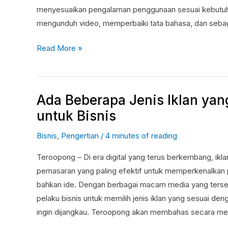
menyesuaikan pengalaman penggunaan sesuai kebutuhan
mengunduh video, memperbaiki tata bahasa, dan seba
Read More »
Ada Beberapa Jenis Iklan yan
Ada
Beberapa
untuk Bisnis
Jenis
Bisnis
,
Pengertian
/
4 minutes of reading
Iklan
yang
Teroopong – Di era digital yang terus berkembang, iklan
Wajib
pemasaran yang paling efektif untuk memperkenalkan p
Ketahui
bahkan ide. Dengan berbagai macam media yang tersedi
untuk
pelaku bisnis untuk memilih jenis iklan yang sesuai de
Bisnis
ingin dijangkau. Teroopong akan membahas secara me