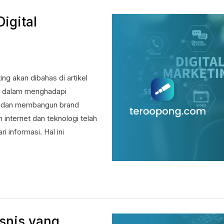
igital
ng akan dibahas di artikel
al dalam menghadapi
, dan membangun brand
 internet dan teknologi telah
i informasi. Hal ini
isnis yang