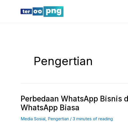
Lewati
ke
konten
Pengertian
Perbedaan WhatsApp Bisnis 
Perbedaan
WhatsApp
WhatsApp Biasa
Bisnis
Media Sosial
,
Pengertian
/
3 minutes of reading
dengan