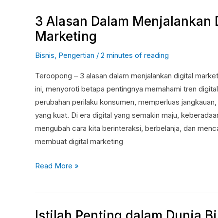
3 Alasan Dalam Menjalankan D
3
Alasan
Marketing
Dalam
Bisnis
,
Pengertian
/
2 minutes of reading
Menjalankan
Digital
Teroopong – 3 alasan dalam menjalankan digital marketi
Marketing
ini, menyoroti betapa pentingnya memahami tren digit
perubahan perilaku konsumen, memperluas jangkauan
yang kuat. Di era digital yang semakin maju, keberadaan
mengubah cara kita berinteraksi, berbelanja, dan mencar
membuat digital marketing
Read More »
Istilah Penting dalam Dunia B
Istilah