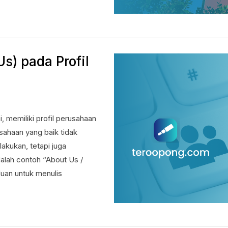
s) pada Profil
, memiliki profil perusahaan
usahaan yang baik tidak
kukan, tetapi juga
dalah contoh “About Us /
uan untuk menulis