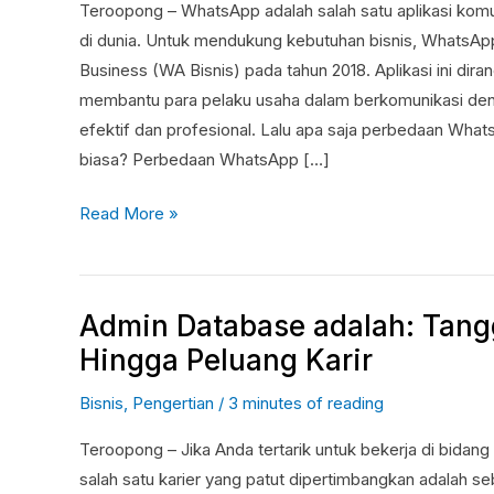
WhatsApp
Teroopong – WhatsApp adalah salah satu aplikasi komu
Biasa
di dunia. Untuk mendukung kebutuhan bisnis, WhatsAp
Business (WA Bisnis) pada tahun 2018. Aplikasi ini dir
membantu para pelaku usaha dalam berkomunikasi den
efektif dan profesional. Lalu apa saja perbedaan Wha
biasa? Perbedaan WhatsApp […]
Read More »
Admin Database adalah: Tan
Admin
Database
Hingga Peluang Karir
adalah:
Bisnis
,
Pengertian
/
3 minutes of reading
Tanggung
Jawab
Teroopong – Jika Anda tertarik untuk bekerja di bidang 
Hingga
salah satu karier yang patut dipertimbangkan adalah s