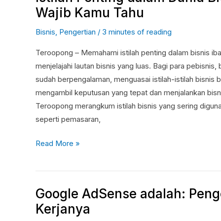
Penting
Wajib Kamu Tahu
dalam
Bisnis
,
Pengertian
/
3 minutes of reading
Dunia
Bisnis
Teroopong – Memahami istilah penting dalam bisnis ib
yang
menjelajahi lautan bisnis yang luas. Bagi para pebisni
Wajib
sudah berpengalaman, menguasai istilah-istilah bisnis
Kamu
mengambil keputusan yang tepat dan menjalankan bisnis
Tahu
Teroopong merangkum istilah bisnis yang sering digun
seperti pemasaran,
Read More »
Google AdSense adalah: Peng
Google
AdSense
Kerjanya
adalah: