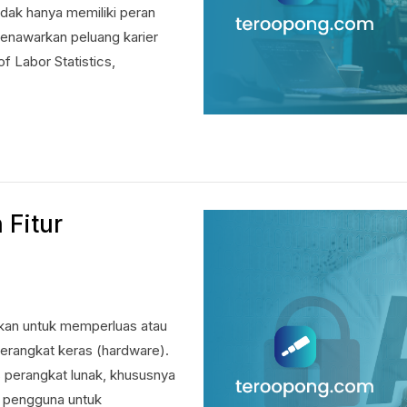
idak hanya memiliki peran
menawarkan peluang karier
f Labor Statistics,
 Fitur
kan untuk memperluas atau
perangkat keras (hardware).
 perangkat lunak, khususnya
a pengguna untuk