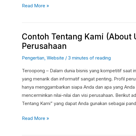
Read More »
Contoh Tentang Kami (About U
Contoh
Tentang
Perusahaan
Kami
Pengertian
,
Website
/
3 minutes of reading
(About
Us)
Teroopong – Dalam dunia bisnis yang kompetitif saat ini
pada
yang menarik dan informatif sangat penting. Profil per
Profil
hanya menggambarkan siapa Anda dan apa yang Anda la
Perusahaan
mencerminkan nilai-nilai dan visi perusahaan. Berikut a
Tentang Kami” yang dapat Anda gunakan sebagai pand
Read More »