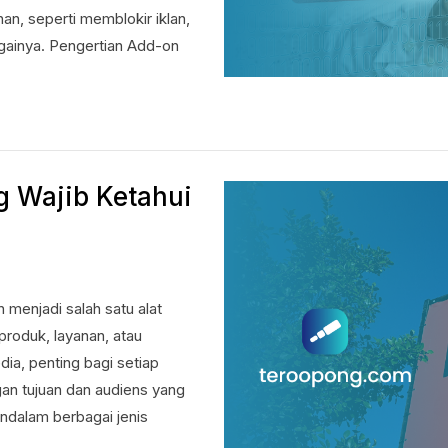
, seperti memblokir iklan,
gainya. Pengertian Add-on
g Wajib Ketahui
 menjadi salah satu alat
roduk, layanan, atau
a, penting bagi setiap
ngan tujuan dan audiens yang
ndalam berbagai jenis