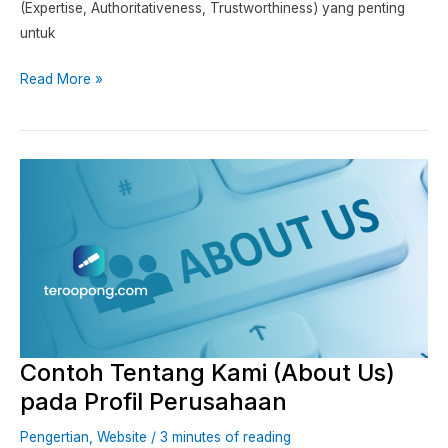
(Expertise, Authoritativeness, Trustworthiness) yang penting
untuk
Read More »
Contoh
Tentang
Kami
(About
Us)
pada
Profil
Perusahaan
Contoh Tentang Kami (About Us)
pada Profil Perusahaan
Pengertian
,
Website
/
3 minutes of reading