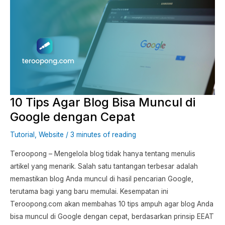
10
Tips
Agar
Blog
Bisa
Muncul
di
Google
10 Tips Agar Blog Bisa Muncul di
dengan
Cepat
Google dengan Cepat
Tutorial
,
Website
/
3 minutes of reading
Teroopong – Mengelola blog tidak hanya tentang menulis
artikel yang menarik. Salah satu tantangan terbesar adalah
memastikan blog Anda muncul di hasil pencarian Google,
terutama bagi yang baru memulai. Kesempatan ini
Teroopong.com akan membahas 10 tips ampuh agar blog Anda
bisa muncul di Google dengan cepat, berdasarkan prinsip EEAT