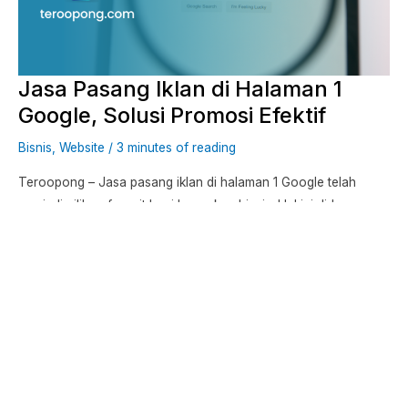
1
Google,
Solusi
Jasa Pasang Iklan di Halaman 1
Promosi
Efektif
Google, Solusi Promosi Efektif
Bisnis
,
Website
/
3 minutes of reading
Teroopong – Jasa pasang iklan di halaman 1 Google telah
menjadi pilihan favorit bagi banyak pebisnis. Hal ini didorong
oleh meningkatnya praktik digital marketing dan manfaat
signifikan yang ditawarkannya. Google Ads, sebagai salah satu
alat digital marketing, menjadi solusi ideal untuk meningkatkan
visibilitas bisnis dan menjangkau pelanggan secara efektif. Kami
akan membahas manfaat pasang iklan
Read More »