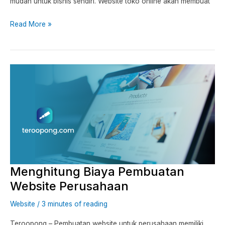
mudah untuk bisnis sendiri. Website toko online akan membuat
Read More »
Menghitung
Biaya
Pembuatan
Website
Perusahaan
Menghitung Biaya Pembuatan
Website Perusahaan
Website
/
3 minutes of reading
Teroopong – Pembuatan website untuk perusahaan memiliki