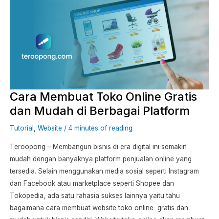
Membuat
Toko
Online
Gratis
dan
Mudah
di
Cara Membuat Toko Online Gratis
Berbagai
Platform
dan Mudah di Berbagai Platform
Tutorial
,
Website
/
4 minutes of reading
Teroopong – Membangun bisnis di era digital ini semakin
mudah dengan banyaknya platform penjualan online yang
tersedia. Selain menggunakan media sosial seperti Instagram
dan Facebook atau marketplace seperti Shopee dan
Tokopedia, ada satu rahasia sukses lainnya yaitu tahu
bagaimana cara membuat website toko online gratis dan