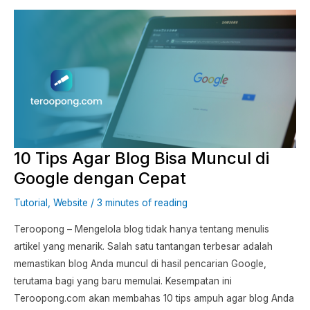
10
Tips
Agar
Blog
Bisa
Muncul
di
Google
10 Tips Agar Blog Bisa Muncul di
dengan
Cepat
Google dengan Cepat
Tutorial
,
Website
/
3 minutes of reading
Teroopong – Mengelola blog tidak hanya tentang menulis
artikel yang menarik. Salah satu tantangan terbesar adalah
memastikan blog Anda muncul di hasil pencarian Google,
terutama bagi yang baru memulai. Kesempatan ini
Teroopong.com akan membahas 10 tips ampuh agar blog Anda