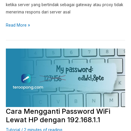
ketika server yang bertindak sebagai gateway atau proxy tidak
menerima respons dari server asal
Read More »
Cara
Mengganti
Password
WiFi
Lewat
HP
dengan
192.168.1.1
Cara Mengganti Password WiFi
Lewat HP dengan 192.168.1.1
Tutorial
/
2 minutes of reading