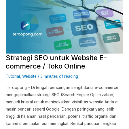
SEO
untuk
Website
E-
commerce
/
Toko
Strategi SEO untuk Website E-
Online
commerce / Toko Online
Tutorial
,
Website
/
3 minutes of reading
Teroopong – Di tengah persaingan sengit dunia e-commerce,
mengoptimalkan strategi SEO (Search Engine Optimization)
menjadi krusial untuk meningkatkan visibilitas website Anda di
mesin pencari seperti Google. Dengan peringkat yang lebih
tinggi di halaman hasil pencarian, potensi traffic organik dan
konversi penjualan pun meningkat. Berikut panduan lengkap