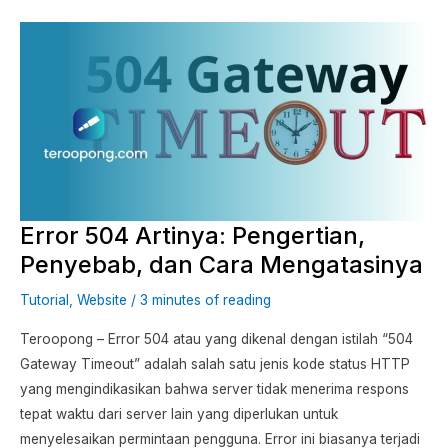
Error
504
Artinya:
Pengertian,
Penyebab,
dan
Cara
Mengatasinya
Error 504 Artinya: Pengertian,
Penyebab, dan Cara Mengatasinya
Tutorial
,
Website
/
3 minutes of reading
Teroopong – Error 504 atau yang dikenal dengan istilah “504
Gateway Timeout” adalah salah satu jenis kode status HTTP
yang mengindikasikan bahwa server tidak menerima respons
tepat waktu dari server lain yang diperlukan untuk
menyelesaikan permintaan pengguna. Error ini biasanya terjadi