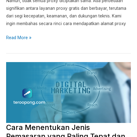
Namun, tidak semua proxy diciptakan sama. Ada perbedaan
signifikan antara layanan proxy gratis dan berbayar, terutama
dari segi kecepatan, keamanan, dan dukungan teknis. Kami
ingin membahas secara rinci cara mendapatkan alamat proxy
Read More »
Cara
Menentukan
Jenis
Pemasaran
yang
Paling
Tepat
dan
Cara Menentukan Jenis
Terbaik
Pemasaran yang Paling Tepat dan