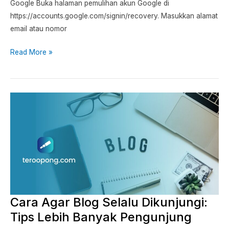
Google Buka halaman pemulihan akun Google di
https://accounts.google.com/signin/recovery. Masukkan alamat
email atau nomor
Read More »
Cara
Agar
Blog
Selalu
Dikunjungi:
Tips
Lebih
Banyak
Cara Agar Blog Selalu Dikunjungi:
Pengunjung
Tips Lebih Banyak Pengunjung