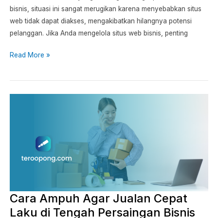
bisnis, situasi ini sangat merugikan karena menyebabkan situs
web tidak dapat diakses, mengakibatkan hilangnya potensi
pelanggan. Jika Anda mengelola situs web bisnis, penting
Read More »
Cara
Ampuh
Agar
Jualan
Cepat
Laku
di
Tengah
Cara Ampuh Agar Jualan Cepat
Persaingan
Bisnis
Laku di Tengah Persaingan Bisnis