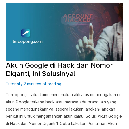
Akun
Google
di
Hack
dan
Nomor
Diganti,
Ini
Akun Google di Hack dan Nomor
Solusinya!
Diganti, Ini Solusinya!
Tutorial
/
2 minutes of reading
Teroopong – Jika kamu menemukan aktivitas mencurigakan di
akun Google terkena hack atau merasa ada orang lain yang
sedang menggunakannya, segera lakukan langkah-langkah
berikut ini untuk mengamankan akun kamu: Solusi Akun Google
di Hack dan Nomor Diganti 1. Coba Lakukan Pemulihan Akun