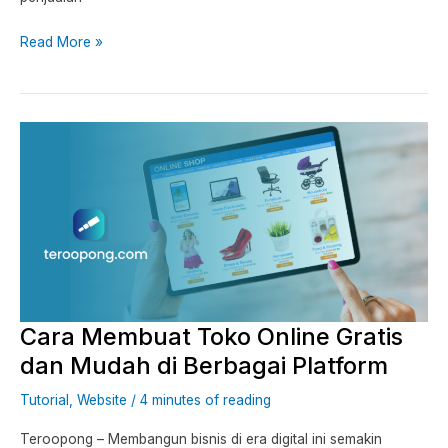
Read More »
Cara
Membuat
Toko
Online
Gratis
dan
Mudah
di
Cara Membuat Toko Online Gratis
Berbagai
Platform
dan Mudah di Berbagai Platform
Tutorial
,
Website
/
4 minutes of reading
Teroopong – Membangun bisnis di era digital ini semakin