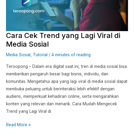
Lagi
Viral
di
Media
Cara Cek Trend yang Lagi Viral di
Sosial
Media Sosial
Media Sosial
,
Tutorial
/
4 minutes of reading
Teroopong – Dalam era digital saat ini, tren di media sosial bisa
memberikan pengaruh besar bagi bisnis, individu, dan
komunitas. Mengetahui apa yang lagi viral di media sosial dapat
membuka peluang untuk berinteraksi lebih efektif dengan
audiens, memperkuat kehadiran online, serta mengarahkan
konten yang relevan dan menarik. Cara Mudah Mengecek
Trend yang Lagi Viral di
Read More »