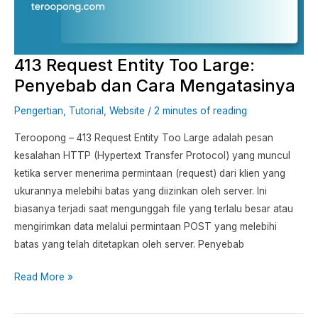
Penyebab
dan
Cara
413 Request Entity Too Large:
Mengatasinya
Penyebab dan Cara Mengatasinya
Pengertian
,
Tutorial
,
Website
/
2 minutes of reading
Teroopong – 413 Request Entity Too Large adalah pesan
kesalahan HTTP (Hypertext Transfer Protocol) yang muncul
ketika server menerima permintaan (request) dari klien yang
ukurannya melebihi batas yang diizinkan oleh server. Ini
biasanya terjadi saat mengunggah file yang terlalu besar atau
mengirimkan data melalui permintaan POST yang melebihi
batas yang telah ditetapkan oleh server. Penyebab
Read More »