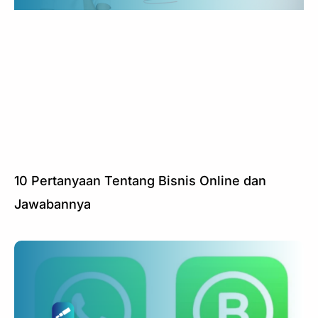
10 Pertanyaan Tentang Bisnis Online dan
Jawabannya