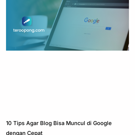
10 Tips Agar Blog Bisa Muncul di Google
dengan Cepat