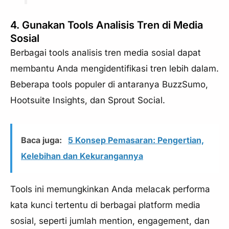
4. Gunakan Tools Analisis Tren di Media
Sosial
Berbagai tools analisis tren media sosial dapat
membantu Anda mengidentifikasi tren lebih dalam.
Beberapa tools populer di antaranya BuzzSumo,
Hootsuite Insights, dan Sprout Social.
Baca juga:
5 Konsep Pemasaran: Pengertian,
Kelebihan dan Kekurangannya
Tools ini memungkinkan Anda melacak performa
kata kunci tertentu di berbagai platform media
sosial, seperti jumlah mention, engagement, dan