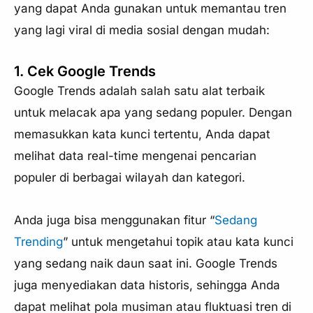
yang dapat Anda gunakan untuk memantau tren
yang lagi viral di media sosial dengan mudah:
1. Cek Google Trends
Google Trends adalah salah satu alat terbaik
untuk melacak apa yang sedang populer. Dengan
memasukkan kata kunci tertentu, Anda dapat
melihat data real-time mengenai pencarian
populer di berbagai wilayah dan kategori.
Anda juga bisa menggunakan fitur “
Sedang
Trending
” untuk mengetahui topik atau kata kunci
yang sedang naik daun saat ini. Google Trends
juga menyediakan data historis, sehingga Anda
dapat melihat pola musiman atau fluktuasi tren di