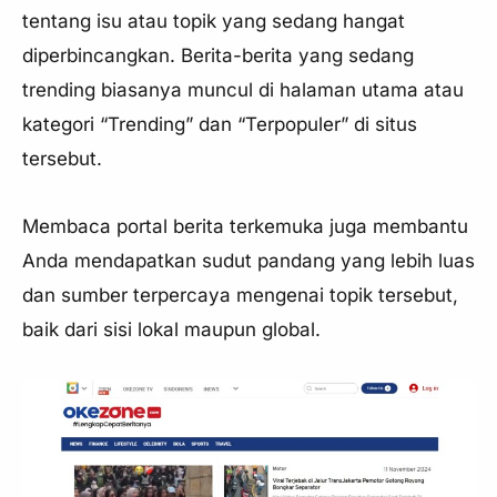
tentang isu atau topik yang sedang hangat
diperbincangkan. Berita-berita yang sedang
trending biasanya muncul di halaman utama atau
kategori “Trending” dan “Terpopuler” di situs
tersebut.
Membaca portal berita terkemuka juga membantu
Anda mendapatkan sudut pandang yang lebih luas
dan sumber terpercaya mengenai topik tersebut,
baik dari sisi lokal maupun global.