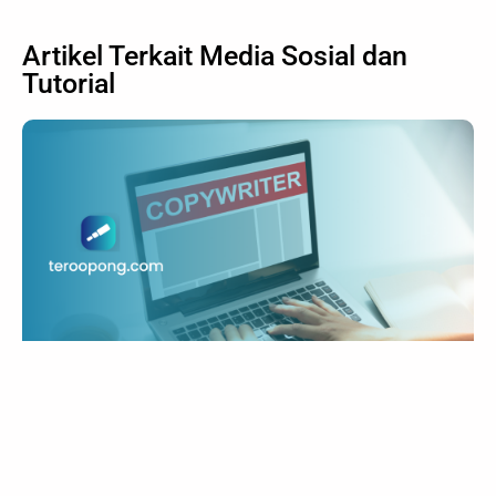
Artikel Terkait
Media Sosial
dan
Tutorial