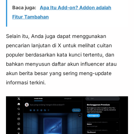
Baca juga:
Apa Itu Add-on? Addon adalah
Fitur Tambahan
Selain itu, Anda juga dapat menggunakan
pencarian lanjutan di X untuk melihat cuitan
populer berdasarkan kata kunci tertentu, dan
bahkan menyusun daftar akun influencer atau
akun berita besar yang sering meng-update
informasi terkini.