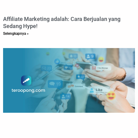
Affiliate Marketing adalah: Cara Berjualan yang
Sedang Hype!
Selengkapnya »