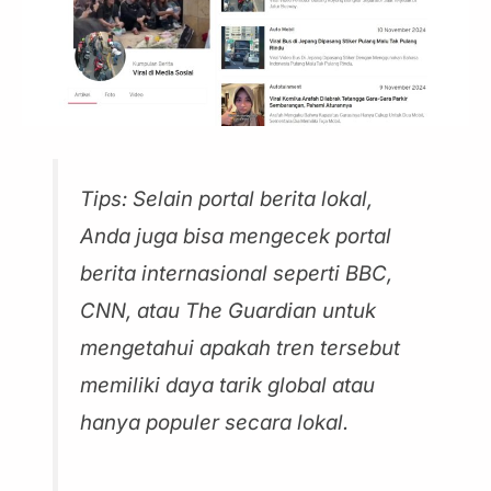
Tips: Selain portal berita lokal,
Anda juga bisa mengecek portal
berita internasional seperti BBC,
CNN, atau The Guardian untuk
mengetahui apakah tren tersebut
memiliki daya tarik global atau
hanya populer secara lokal.