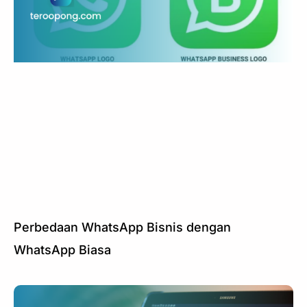
Perbedaan WhatsApp Bisnis dengan
WhatsApp Biasa