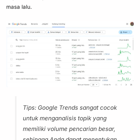
masa lalu.
Tips: Google Trends sangat cocok
untuk menganalisis topik yang
memiliki volume pencarian besar,
sehingga Anda dapat menentukan