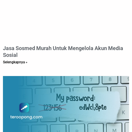
Jasa Sosmed Murah Untuk Mengelola Akun Media
Sosial
Selengkapnya »