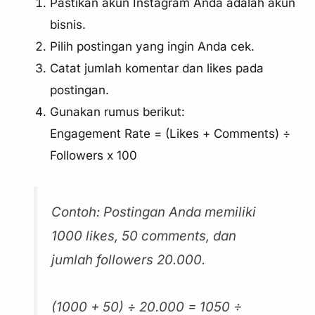
Pastikan akun Instagram Anda adalah akun
bisnis.
Pilih postingan yang ingin Anda cek.
Catat jumlah komentar dan likes pada
postingan.
Gunakan rumus berikut:
Engagement Rate = (Likes + Comments) ÷
Followers x 100
Contoh: Postingan Anda memiliki
1000 likes, 50 comments, dan
jumlah followers 20.000.
(1000 + 50) ÷ 20.000 = 1050 ÷