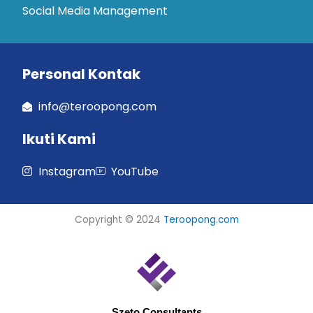
Social Media Management
Personal Kontak
info@teroopong.com
Ikuti Kami
Instagram
YouTube
Copyright © 2024
Teroopong.com
Szeto Consultants