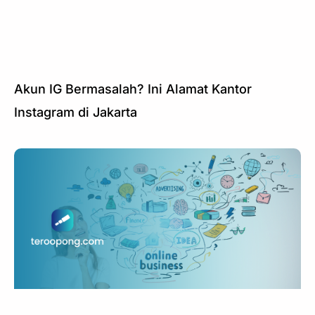
Akun IG Bermasalah? Ini Alamat Kantor
Instagram di Jakarta