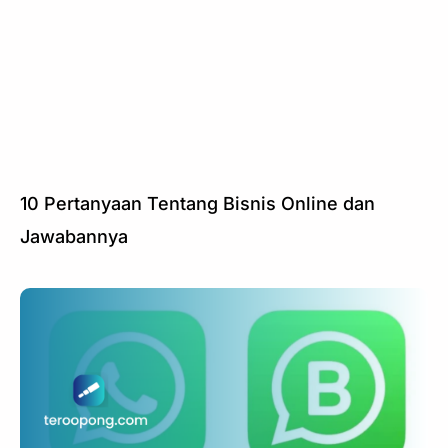
10 Pertanyaan Tentang Bisnis Online dan
Jawabannya