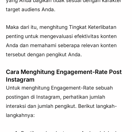
yang Anda bagikan tidak sesuai dengan karakter
target audiens Anda.
Maka dari itu, menghitung Tingkat Keterlibatan
penting untuk mengevaluasi efektivitas konten
Anda dan memahami seberapa relevan konten
tersebut dengan pengikut Anda.
Cara Menghitung Engagement-Rate Post
Instagram
Untuk menghitung Engagement-Rate sebuah
postingan di Instagram, perhatikan jumlah
interaksi dan jumlah pengikut. Berikut langkah-
langkahnya: