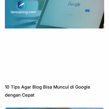
10 Tips Agar Blog Bisa Muncul di Google
dengan Cepat