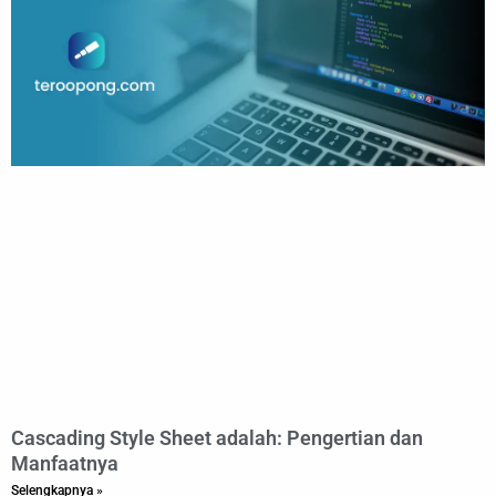
Cascading Style Sheet adalah: Pengertian dan
Manfaatnya
Selengkapnya »