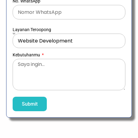
No. WhatsApp
Layanan Teroopong
Kebutuhanmu
Submit