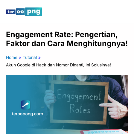
Lewati
Main
ke
Men
konten
Engagement Rate: Pengertian,
Faktor dan Cara Menghitungnya!
Home
»
Tutorial
»
Akun Google di Hack dan Nomor Diganti, Ini Solusinya!