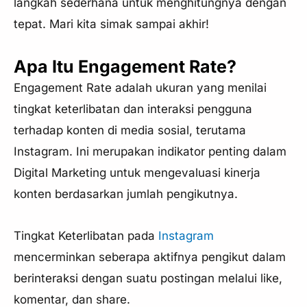
langkah sederhana untuk menghitungnya dengan
tepat. Mari kita simak sampai akhir!
Apa Itu Engagement Rate?
Engagement Rate adalah ukuran yang menilai
tingkat keterlibatan dan interaksi pengguna
terhadap konten di media sosial, terutama
Instagram. Ini merupakan indikator penting dalam
Digital Marketing untuk mengevaluasi kinerja
konten berdasarkan jumlah pengikutnya.
Tingkat Keterlibatan pada
Instagram
mencerminkan seberapa aktifnya pengikut dalam
berinteraksi dengan suatu postingan melalui like,
komentar, dan share.