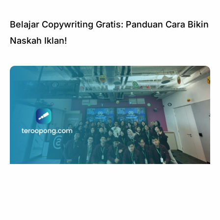
Belajar Copywriting Gratis: Panduan Cara Bikin
Naskah Iklan!